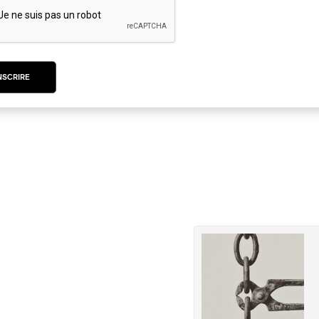
on vient des paysages de nature, des mélodies som
vec émotion.
NSCRIRE