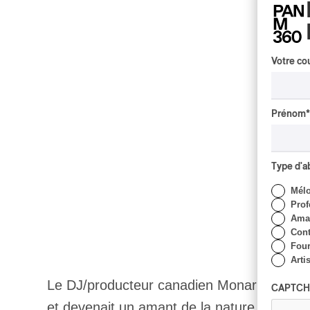
Votre cou
Prénom
*
Type d'
Mél
Prof
Amat
Cont
Four
Arti
Le DJ/producteur canadien Monarke a culti
CAPTCH
et devenait un amant de la nature. C’est s