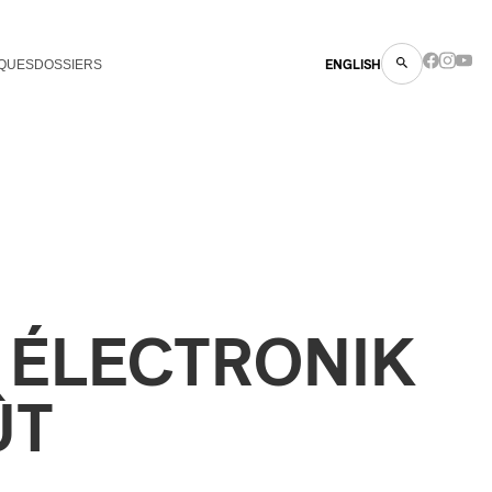
QUES
DOSSIERS
ENGLISH
C ÉLECTRONIK
ÛT