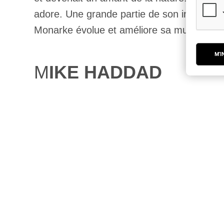
adore. Une grande partie de son inspirati
Monarke évolue et améliore sa musique a
M'I
M
IKE HADDAD