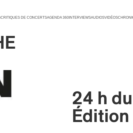
S
CRITIQUES DE CONCERTS
AGENDA 360
INTERVIEWS
AUDIOS
VIDÉOS
CHRONI
HE
24 h du
Édition