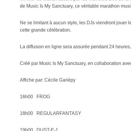
de Music Is My Sanctuary, ce véritable marathon mus
Votre cou
Ne se limitant à aucun style, les DJs viendront jouer 
cette grande célébration.
Prénom
*
La diffusion en ligne sera assurée pendant 24 heures,
Type d'
Créé par Music Is My Sanctuary, en collaboration avec
Mél
Prof
Affiche par: Cécile Gariépy
Amat
Cont
Four
16h00 FROG
Arti
18h00 REGULARFANTASY
CAPTCH
19h00 DUST-E-1