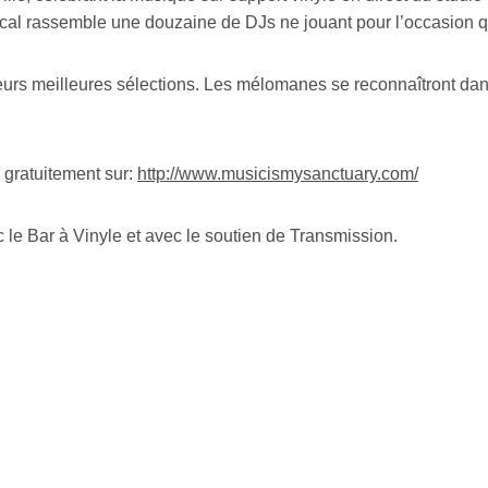
Infolettre
ical rassemble une douzaine de DJs ne jouant pour l’occasion q
rriel
*
leurs meilleures sélections. Les mélomanes se reconnaîtront dans
Nom
*
 gratuitement sur:
http://www.musicismysanctuary.com/
abonné
 le Bar à Vinyle et avec le soutien de Transmission.
omane
essionnel industrie musicale
eur-e /Fan
ributeur-trice
nisseur
ste
A