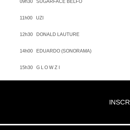
09h30 SUGARFACE BELFO
11h00 UZI
12h30 DONALD LAUTURE
14h00 EDUARDO (SONORAMA)
15h30 G L O W Z I
INSCR