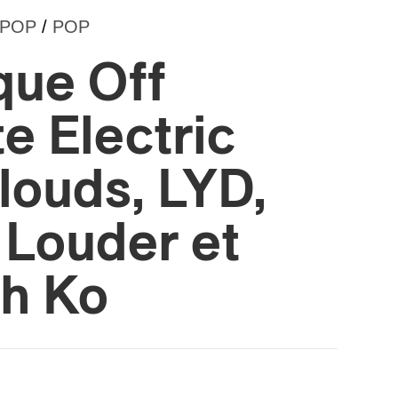
-POP
/
POP
que Off
e Electric
louds, LYD,
 Louder et
h Ko