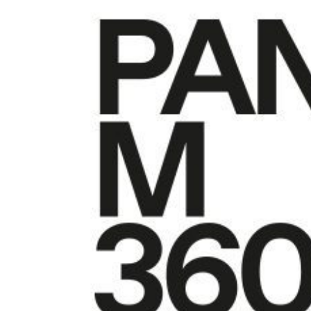
Prof
Amat
Cont
Four
Arti
CAPTCH
M'I