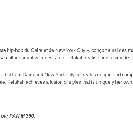
Inscription
iste hip-hop du Caire et de New York City », conçoit ainsi des
a culture adoptive américaine, Felukah réalise une fusion des st
Infolettre
rriel
*
 artist from Cairo and New York City, » creates unique and compo
e, Felukah achieves a fusion of styles that is uniquely her own
Nom
*
 par PAN M 360.
abonné
omane