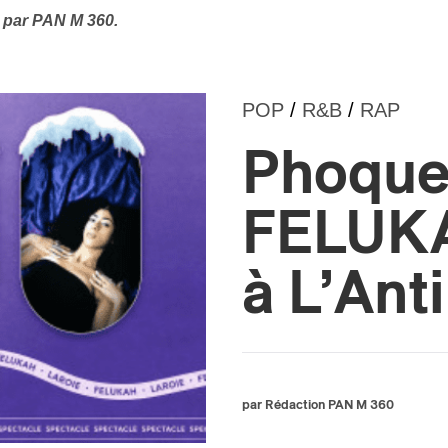
 par PAN M 360.
POP
/
R&B
/
RAP
Phoque
FELUK
à L’Ant
par Rédaction PAN M 360