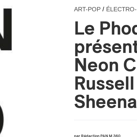
essionnel industrie musicale
ART-POP
/
ÉLECTRO
eur-e /Fan
ributeur-trice
nisseur
Le Pho
ste
A
présent
Neon C
Russell
NSCRIRE
Sheena
par Rédaction PAN M 360