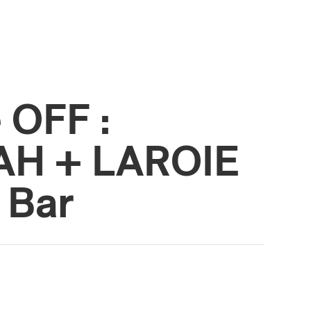
 OFF :
AH + LAROIE
i Bar