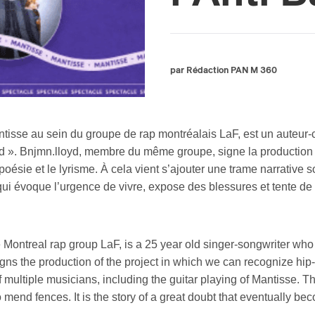
par Rédaction PAN M 360
isse au sein du groupe de rap montréalais LaF, est un auteur-c
lard ». Bnjmn.lloyd, membre du même groupe, signe la production
a poésie et le lyrisme. À cela vient s’ajouter une trame narrative
ui évoque l’urgence de vivre, expose des blessures et tente de r
ntreal rap group LaF, is a 25 year old singer-songwriter who offe
ns the production of the project in which we can recognize hip-h
of multiple musicians, including the guitar playing of Mantisse. 
mend fences. It is the story of a great doubt that eventually bec