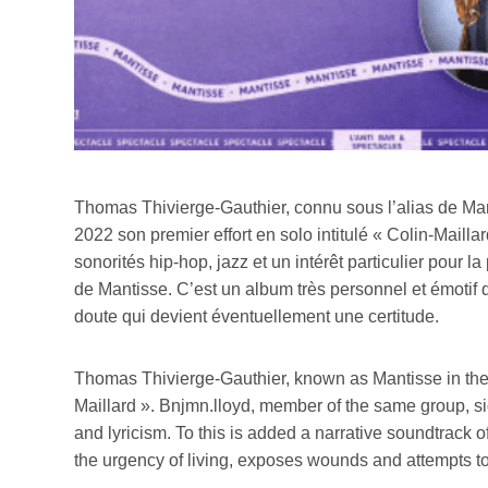
Thomas Thivierge-Gauthier, connu sous l’alias de Mant
2022 son premier effort en solo intitulé « Colin-Mail
sonorités hip-hop, jazz et un intérêt particulier pour l
de Mantisse. C’est un album très personnel et émotif q
doute qui devient éventuellement une certitude.
Thomas Thivierge-Gauthier, known as Mantisse in the Mo
Maillard ». Bnjmn.lloyd, member of the same group, sig
and lyricism. To this is added a narrative soundtrack 
the urgency of living, exposes wounds and attempts to 