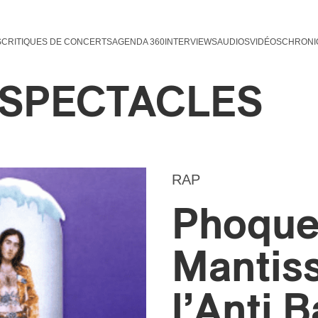
S
CRITIQUES DE CONCERTS
AGENDA 360
INTERVIEWS
AUDIOS
VIDÉOS
CHRONI
& SPECTACLES
RAP
Phoque
Mantiss
l’Anti B