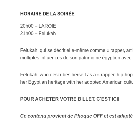
HORAIRE DE LA SOIRÉE
20h00 – LAROIE
21h00 – Felukah
Felukah, qui se décrit elle-même comme « rapper, art
multiples influences de son patrimoine égyptien avec s
Votre cou
Felukah, who describes herself as a « rapper, hip-hop
her Egyptian heritage with her adopted American cultur
Prénom
*
POUR ACHETER VOTRE BILLET, C’EST ICI!
Ce contenu provient de Phoque OFF et est adapté
Type d'
Mél