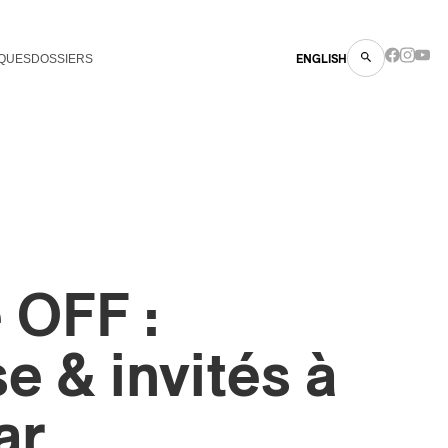
QUES
DOSSIERS
ENGLISH
 OFF :
e & invités à
ar