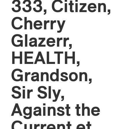
333, Citizen,
ires
Cherry
n
Glazerr,
lité
HEALTH,
Grandson,
Sir Sly,
Against the
Current et