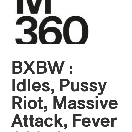
s
BXBW :
Idles, Pussy
Riot, Massive
Attack, Fever