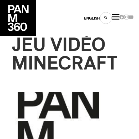
ENGLISH
JEU VIDÉO
MINECRAFT
es
s
ns