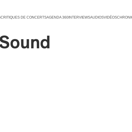
S
CRITIQUES DE CONCERTS
AGENDA 360
INTERVIEWS
AUDIOS
VIDÉOS
CHRONI
qSound