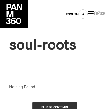
ENGLISH
soul-roots
Inscription
×
Infolettre
Votre courriel
*
es
s
Prénom
*
Nothing Found
Nom
*
ns
PLUS DE CONTENUS