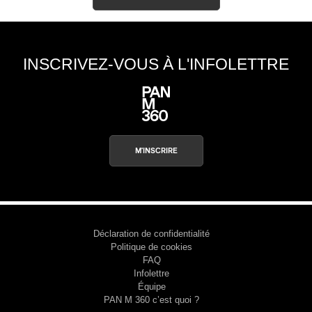
Type d'abonné
s
Mélomane
Professionnel industrie musicale
INSCRIVEZ-VOUS À L'INFOLETTRE
Amateur-e /Fan
Contributeur-trice
Fournisseur
Artiste
CAPTCHA
M'INSCRIRE
Déclaration de confidentialité
M'INSCRIRE
Politique de cookies
FAQ
Infolettre
Équipe
PAN M 360 c’est quoi ?