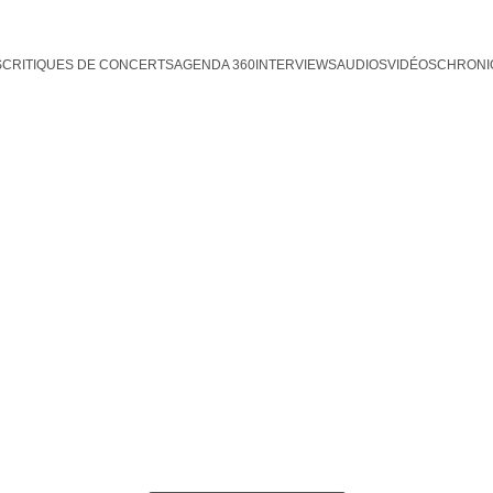
S
CRITIQUES DE CONCERTS
AGENDA 360
INTERVIEWS
AUDIOS
VIDÉOS
CHRONI