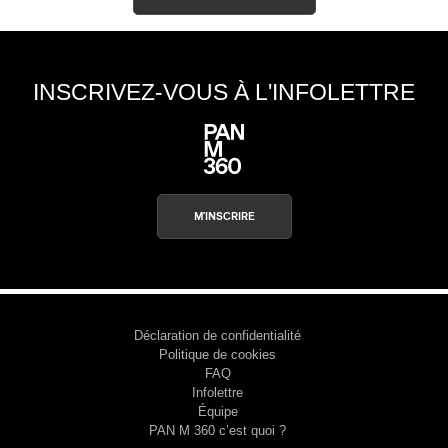
Type d'abonné
s
Mélomane
Professionnel industrie musicale
INSCRIVEZ-VOUS À L'INFOLETTRE
Amateur-e /Fan
Contributeur-trice
Fournisseur
Artiste
CAPTCHA
M'INSCRIRE
Déclaration de confidentialité
M'INSCRIRE
Politique de cookies
FAQ
Infolettre
Équipe
PAN M 360 c’est quoi ?