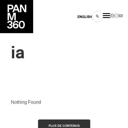
ENGLISH
ia
Inscription
×
Infolettre
Votre courriel
*
es
s
Prénom
*
Nothing Found
Nom
*
ns
PLUS DE CONTENUS