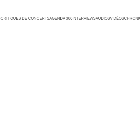
S
CRITIQUES DE CONCERTS
AGENDA 360
INTERVIEWS
AUDIOS
VIDÉOS
CHRONI