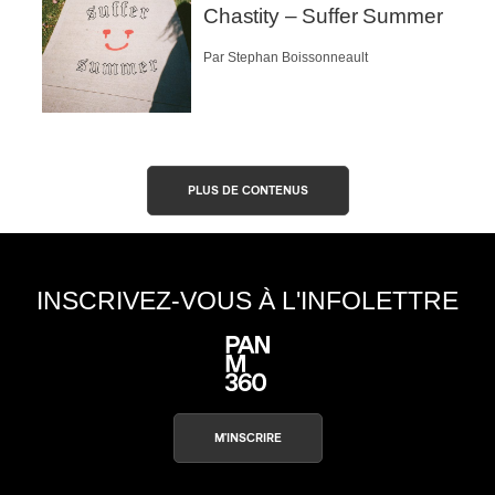
Chastity – Suffer Summer
Nom
*
s
Par Stephan Boissonneault
Type d'abonné
Mélomane
PLUS DE CONTENUS
Professionnel industrie musicale
Amateur-e /Fan
Contributeur-trice
Fournisseur
Artiste
INSCRIVEZ-VOUS À L'INFOLETTRE
CAPTCHA
M'INSCRIRE
M'INSCRIRE